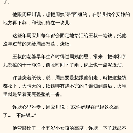
了。
他跟周应川说，想把周姨“带”回纽约，在那儿找个安静的
地方再下葬，和他们待在一块儿。
这些年周应川每年都会固定地给汇给王叔一笔钱，托他
逢年过节的来给周姨扫墓，烧纸。
王叔的老婆早年生产时得过周姨的恩，常来，把碑和字
儿都擦的干干净净，前段时间下了雨，碑上也一点泥没沾。
许塘烧着纸钱，说，周姨要是想跟他们走，就把这些钱
都收下，大晴天的，纸钱哪有烧不完的？谁知到最后，火堆
里就是留着完完整整的一沓。
许塘心里难受，周应川说：“或许妈现在已经这么高
了…，不缺钱…”
他弯腰比了一个五岁小女孩的高度，许塘一下子就忍不