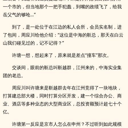
一个市的，但当地那个一把手犯蠢，到嘴的政绩飞了，给我
岳父气的够呛…”
到了，是一处位于在江边的私人会所，会员实名制，进
了包间，周应川给他介绍：“这位是中海的靳总，那天在白云
山我们碰见过的，记不记得？”
许塘一想，想起来了，原来就是差点“撞车”那次。
交谈间，眼前的靳总叫靳越群，江州来的，中海实业集
团的老总。
周应川叫许塘来是靳越群去年在江州竞得了一块地块，
打算建总部大楼，同时打算分区开发，建一个综合办公、商
业、酒店等多种业态的大型商业区，总投资额预计超七十个
亿。
许塘第一反应是京市人怎么在申州？不过听到如此规模