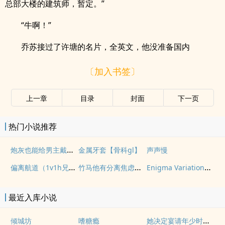
总部大楼的建筑师，暂定。”
“牛啊！”
乔苏接过了许塘的名片，全英文，他没准备国内
〔加入书签〕
上一章
目录
封面
下一页
热门小说推荐
炮灰也能给男主戴绿帽吗(NP)
金属牙套【骨科gl】
声声慢
偏离航道（1v1h兄妹骨科bg）
竹马他有分离焦虑（1v1）
Enigma Variation（二战德国）
最近入库小说
她决定宴请年少时的自己（1v1H）
倾城坊
嗜糖瘾