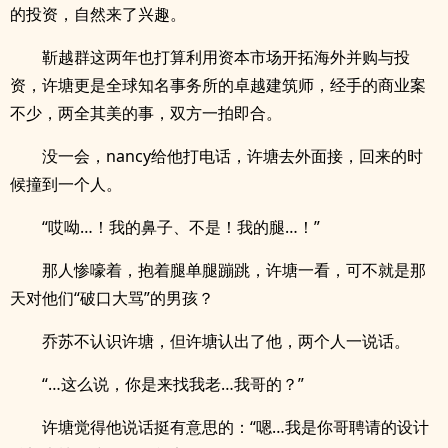
的投资，自然来了兴趣。
靳越群这两年也打算利用资本市场开拓海外并购与投
资，许塘更是全球知名事务所的卓越建筑师，经手的商业案
不少，两全其美的事，双方一拍即合。
没一会，nancy给他打电话，许塘去外面接，回来的时
候撞到一个人。
“哎呦…！我的鼻子、不是！我的腿…！”
那人惨嚎着，抱着腿单腿蹦跳，许塘一看，可不就是那
天对他们“破口大骂”的男孩？
乔苏不认识许塘，但许塘认出了他，两个人一说话。
“…这么说，你是来找我老…我哥的？”
许塘觉得他说话挺有意思的：“嗯…我是你哥聘请的设计