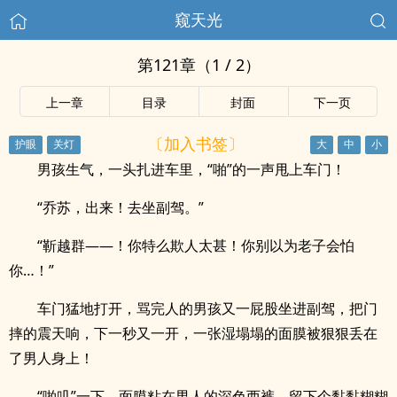
窥天光
第121章（1 / 2）
上一章
目录
封面
下一页
〔加入书签〕
男孩生气，一头扎进车里，“啪”的一声甩上车门！
“乔苏，出来！去坐副驾。”
“靳越群——！你特么欺人太甚！你别以为老子会怕
你…！”
车门猛地打开，骂完人的男孩又一屁股坐进副驾，把门
摔的震天响，下一秒又一开，一张湿塌塌的面膜被狠狠丢在
了男人身上！
“啪叽”一下，面膜粘在男人的深色西裤，留下个黏黏糊糊