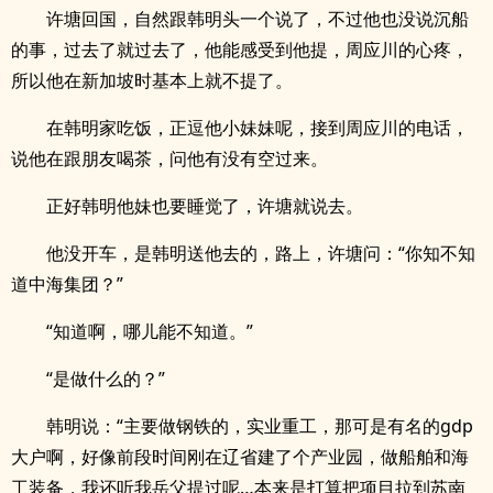
许塘回国，自然跟韩明头一个说了，不过他也没说沉船
的事，过去了就过去了，他能感受到他提，周应川的心疼，
所以他在新加坡时基本上就不提了。
在韩明家吃饭，正逗他小妹妹呢，接到周应川的电话，
说他在跟朋友喝茶，问他有没有空过来。
正好韩明他妹也要睡觉了，许塘就说去。
他没开车，是韩明送他去的，路上，许塘问：“你知不知
道中海集团？”
“知道啊，哪儿能不知道。”
“是做什么的？”
韩明说：“主要做钢铁的，实业重工，那可是有名的gdp
大户啊，好像前段时间刚在辽省建了个产业园，做船舶和海
工装备，我还听我岳父提过呢…本来是打算把项目拉到苏南