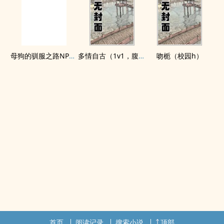
母狗的驯服之路NP（强制爱）
多情自古（1v1，腹黑内侍咸鱼皇后）
吻栀（校园h）
首页
阅读记录
搜索小说
顶部